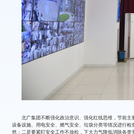
北广集团不断强化政治意识、强化红线思维，节前主
设备设施、用电安全、燃气安全、垃圾分类等情况进行检
然；二是要紧盯安全工作不放松，下大力气降低消除各类