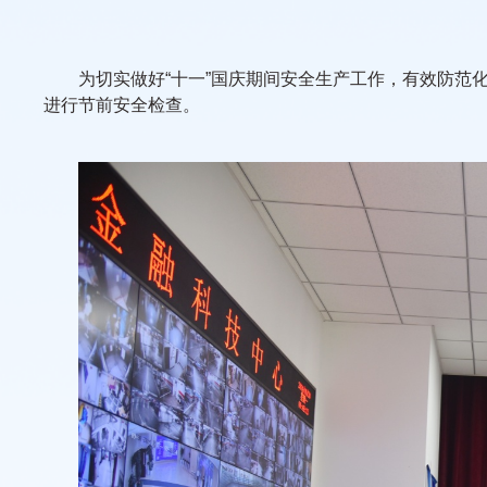
为切实做好“十一”国庆期间安全生产工作，有效防范
进行节前安全检查。