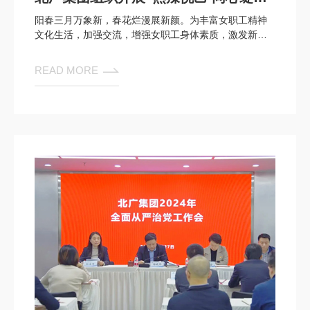
放”女
阳春三月万象新，春花烂漫展新颜。为丰富女职工精神
文化生活，加强交流，增强女职工身体素质，激发新时
代女性的昂扬斗志，促进新一年度工作任务落地，近
日，集团工会女工委员会组织开展以“热辣悦己 同心绽
READ MORE
放”为主题的女职工健步走活动。