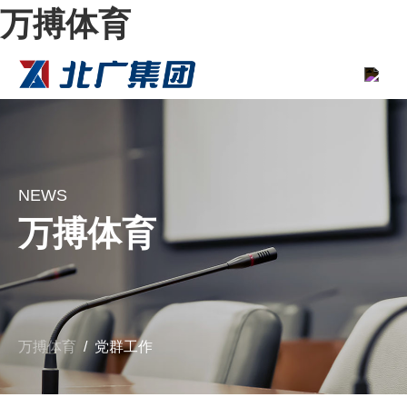
万搏体育
NEWS
万搏体育
万搏体育
党群工作